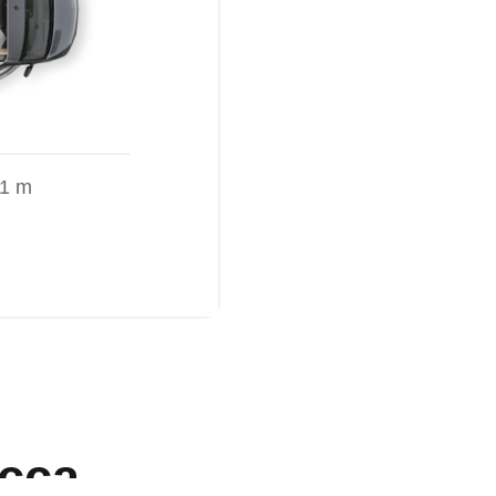
41 m
ucca