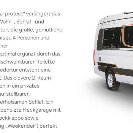
-protect“ verlängert das
Wohn-, Schlaf- und
tert die große, gemütliche
is zu 4 Personen und
cher
ptimal ergänzt durch das
gschwenkbaren Toilette
edertür entsteht eine
t. Das clevere 2-Raum-
 in ein privates
aufstellbaren
erholsamen Schlaf. Ein
, beheizte Heckgarage mit
 Heckklappe sowie
ug „Weekender“) perfekt