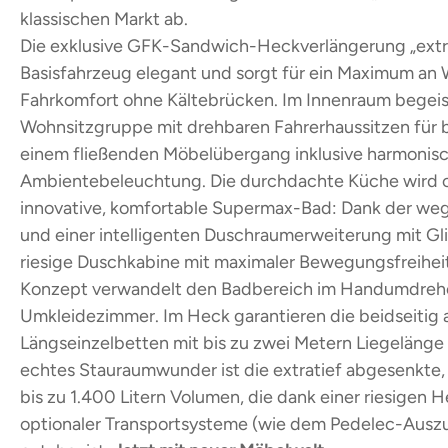
klassischen Markt ab.
Die exklusive GFK-Sandwich-Heckverlängerung „extra
Basisfahrzeug elegant und sorgt für ein Maximum an 
Fahrkomfort ohne Kältebrücken. Im Innenraum begeis
Wohnsitzgruppe mit drehbaren Fahrerhaussitzen für b
einem fließenden Möbelübergang inklusive harmonis
Ambientebeleuchtung. Die durchdachte Küche wird o
innovative, komfortable Supermax-Bad: Dank der we
und einer intelligenten Duschraumerweiterung mit Gli
riesige Duschkabine mit maximaler Bewegungsfreihei
Konzept verwandelt den Badbereich im Handumdrehen
Umkleidezimmer. Im Heck garantieren die beidseitig 
Längseinzelbetten mit bis zu zwei Metern Liegelänge 
echtes Stauraumwunder ist die extratief abgesenkte
bis zu 1.400 Litern Volumen, die dank einer riesigen
optionaler Transportsysteme (wie dem Pedelec-Ausz