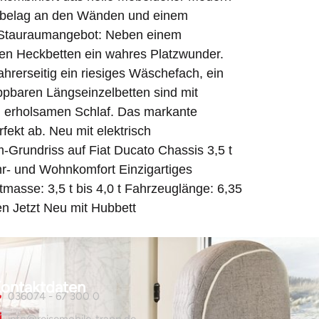
mabelag an den Wänden und einem
rte Stauraumangebot: Neben einem
en Heckbetten ein wahres Platzwunder.
ahrerseitig ein riesiges Wäschefach, ein
lappbaren Längseinzelbetten sind mit
en erholsamen Schlaf. Das markante
ekt ab. Neu mit elektrisch
-Grundriss auf Fiat Ducato Chassis 3,5 t
r- und Wohnkomfort Einzigartiges
asse: 3,5 t bis 4,0 t Fahrzeuglänge: 6,35
n Jetzt Neu mit Hubbett
ontaktdaten
036074 - 67 300 0
info@reisemobile-trapp.de