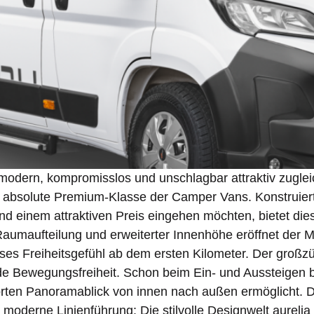
rn, kompromisslos und unschlagbar attraktiv zugleich:
ie absolute Premium-Klasse der Camper Vans. Konstruier
d einem attraktiven Preis eingehen möchten, bietet die
Raumaufteilung und erweiterter Innenhöhe eröffnet der Ma
es Freiheitsgefühl ab dem ersten Kilometer. Der großzü
Bewegungsfreiheit. Schon beim Ein- und Aussteigen bege
ten Panoramablick von innen nach außen ermöglicht. Da
d moderne Linienführung: Die stilvolle Designwelt aureli