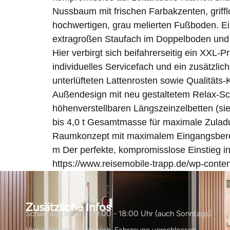
Nussbaum mit frischen Farbakzenten, grif
hochwertigen, grau melierten Fußboden. Ein
extragroßen Staufach im Doppelboden und 
Hier verbirgt sich beifahrerseitig ein XXL-P
individuelles Servicefach und ein zusätzlich
unterlüfteten Lattenrosten sowie Qualität
Außendesign mit neu gestaltetem Relax-Sch
höhenverstellbaren Längszeinzelbetten (sie
bis 4,0 t Gesamtmasse für maximale Zulad
Raumkonzept mit maximalem Eingangsbereic
m Der perfekte, kompromisslose Einstieg i
https://www.reisemobile-trapp.de/wp-conte
Zusätzliche Infos
Schautag täglich : 09:00 - 18:00 Uhr (auch Sonntags)
Verkaufsplatz zugänglich. Fahrzeuge verschlossen.