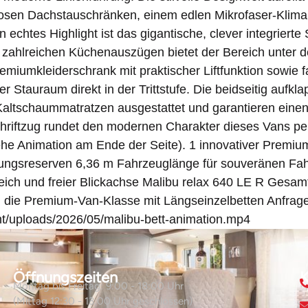
flosen Dachstauschränken, einem edlen Mikrofaser-Kli
 echtes Highlight ist das gigantische, clever integrie
zahlreichen Küchenauszügen bietet der Bereich unter d
remiumkleiderschrank mit praktischer Liftfunktion sowie f
er Stauraum direkt in der Trittstufe. Die beidseitig aufk
s-Kaltschaummatratzen ausgestattet und garantieren ein
riftzug rundet den modernen Charakter dieses Vans perf
he Animation am Ende der Seite). 1 innovativer Premium
ungsreserven 6,36 m Fahrzeuglänge für souveränen Fah
h und freier Blickachse Malibu relax 640 LE R Gesamtm
n die Premium-Van-Klasse mit Längseinzelbetten Anfrage
nt/uploads/2026/05/malibu-bett-animation.mp4
Öffnungszeiten
K
Montag bis Freitag: 9:00 - 18:00 Uhr
(Mittag 12:30 - 13:00 Uhr geschlossen)